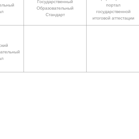
Государственный
ельный
портал
Образовательный
ал
государственной
Стандарт
итоговой аттестации
ский
ательный
ал