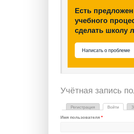
Есть предложен
учебного процес
сделать школу 
Написать о проблеме
Учётная запись п
Регистрация
Войти
(активн
З
Главные вкладки
Имя пользователя
*