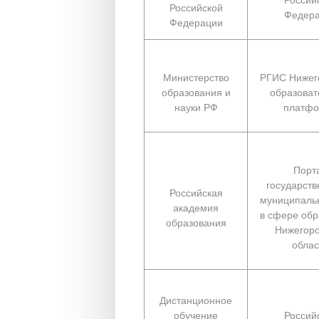
Российской
Федер
Федерации
Министерство
РГИС Нижег
образования и
образоват
науки РФ
платф
Порт
государств
Российская
муниципальн
академия
в сфере обр
образования
Нижегоро
облас
Дистанционное
обучение
Россий