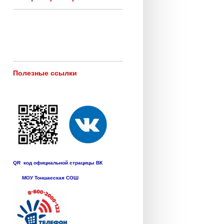
Полезные ссылки
QR код официальной страцицы ВК
МОУ Тоншаеская СОШ