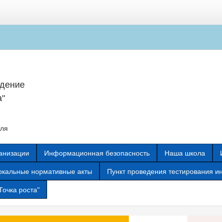
ждение
а"
еля
анизации
Информационная безопасность
Наша школа
окальные нормативные акты
Пункт проведения тестирования и
Точка роста"