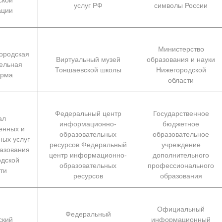
услуг РФ
символы России
ации
Министерство
ородская
Виртуальный музей
образования и науки
ельная
Тоншаевской школы
Нижегородской
орма
области
Федеральный центр
Государственное
ал
информационно-
бюджетное
енных и
образовательных
образовательное
ых услуг
ресурсов Федеральный
учреждение
азования
центр информационно-
дополнительного
дской
образовательных
профессионального
ти
ресурсов
образования
Официальный
Федеральный
ский
информационный