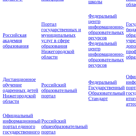
школы
обла
Федеральный
центр
Портал
Госу
информационно-
государственных и
бюд
образовательных
Российская
муниципальных
обра
ресурсов
академия
услуг в сфере
учре
Федеральный
образования
образования
допо
центр
Нижегородской
проф
информационно-
области
обра
образовательных
ресурсов
Офи
Дистанционное
Федеральный
инф
обучение
Российский
Государственный
порт
одаренных детей
образовательный
Образовательный
госу
Нижегородской
портал
Стандарт
итог
области
атте
Официальный
информационный
Российский
портал единого
общеобразовательный
государственного
портал