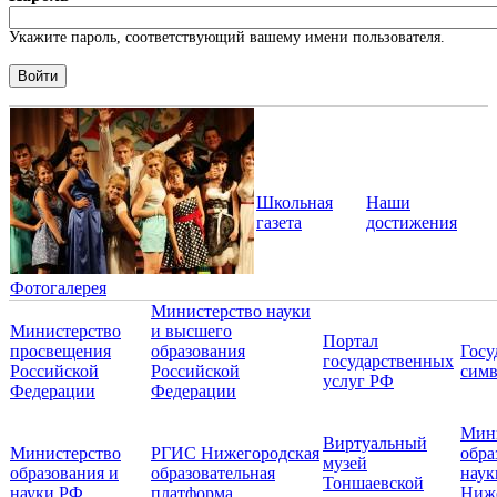
Укажите пароль, соответствующий вашему имени пользователя.
Школьная
Наши
газета
достижения
Фотогалерея
Министерство науки
Министерство
и высшего
Портал
просвещения
образования
Госу
государственных
Российской
Российской
симв
услуг РФ
Федерации
Федерации
Мин
Виртуальный
Министерство
РГИС Нижегородская
обра
музей
образования и
образовательная
наук
Тоншаевской
науки РФ
платформа
Ниж