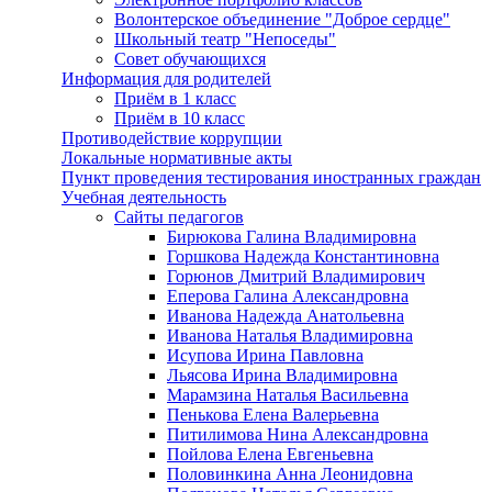
Волонтерское объединение "Доброе сердце"
Школьный театр "Непоседы"
Совет обучающихся
Информация для родителей
Приём в 1 класс
Приём в 10 класс
Противодействие коррупции
Локальные нормативные акты
Пункт проведения тестирования иностранных граждан
Учебная деятельность
Сайты педагогов
Бирюкова Галина Владимировна
Горшкова Надежда Константиновна
Горюнов Дмитрий Владимирович
Еперова Галина Александровна
Иванова Надежда Анатольевна
Иванова Наталья Владимировна
Исупова Ирина Павловна
Льясова Ирина Владимировна
Марамзина Наталья Васильевна
Пенькова Елена Валерьевна
Питилимова Нина Александровна
Пойлова Елена Евгеньевна
Половинкина Анна Леонидовна