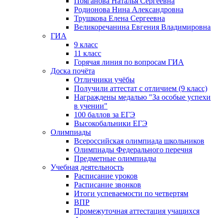
Пояганова Наталья Сергеевна
Родионова Нина Александровна
Трушкова Елена Сергеевна
Великоречанина Евгения Владимировна
ГИА
9 класс
11 класс
Горячая линия по вопросам ГИА
Доска почёта
Отличники учёбы
Получили аттестат с отличием (9 класс)
Награждены медалью "За особые успехи
в учении"
100 баллов за ЕГЭ
Высокобальники ЕГЭ
Олимпиады
Всероссийская олимпиада школьников
Олимпиады Федерального перечня
Предметные олимпиады
Учебная деятельность
Расписание уроков
Расписание звонков
Итоги успеваемости по четвертям
ВПР
Промежуточная аттестация учащихся