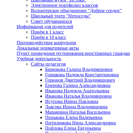
Электронное портфолио классов
Волонтерское объединение "Доброе сердце"
Школьный театр "Непоседы"
Совет обучающихся
Информация для родителей
Приём в 1 класс
Приём в 10 класс
Противодействие коррупции
Локальные нормативные акты
Пункт проведения тестирования иностранных граждан
Учебная деятельность
Сайты педагогов
Бирюкова Галина Владимировна
Горшкова Надежда Константиновна
Горюнов Дмитрий Владимирович
Еперова Галина Александровна
Иванова Надежда Анатольевна
Иванова Наталья Владимировна
Исупова Ирина Павловна
Льясова Ирина Владимировна
Марамзина Наталья Васильевна
Пенькова Елена Валерьевна
Питилимова Нина Александровна
Пойлова Елена Евгеньевна