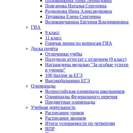
Половинкина Анна Леонидовна
Пояганова Наталья Сергеевна
Родионова Нина Александровна
Трушкова Елена Сергеевна
Великоречанина Евгения Владимировна
ГИА
9 класс
11 класс
Горячая линия по вопросам ГИА
Доска почёта
Отличники учёбы
Получили аттестат с отличием (9 класс)
Награждены медалью "За особые успехи
в учении"
100 баллов за ЕГЭ
Высокобальники ЕГЭ
Олимпиады
Всероссийская олимпиада школьников
Олимпиады Федерального перечня
Предметные олимпиады
Учебная деятельность
Расписание уроков
Расписание звонков
Итоги успеваемости по четвертям
ВПР