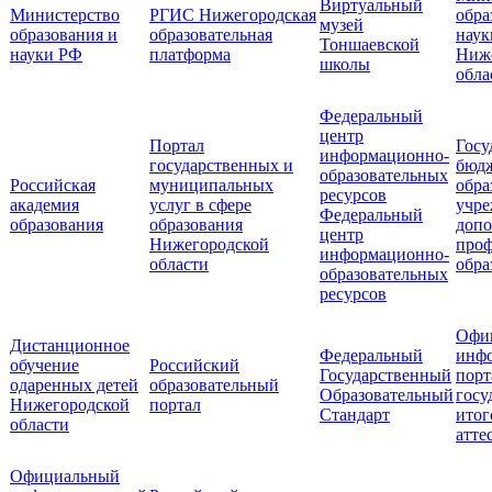
Виртуальный
Министерство
РГИС Нижегородская
обра
музей
образования и
образовательная
наук
Тоншаевской
науки РФ
платформа
Ниж
школы
обла
Федеральный
центр
Портал
Госу
информационно-
государственных и
бюд
образовательных
Российская
муниципальных
обра
ресурсов
академия
услуг в сфере
учре
Федеральный
образования
образования
допо
центр
Нижегородской
проф
информационно-
области
обра
образовательных
ресурсов
Офи
Дистанционное
Федеральный
инф
обучение
Российский
Государственный
порт
одаренных детей
образовательный
Образовательный
госу
Нижегородской
портал
Стандарт
итог
области
атте
Официальный