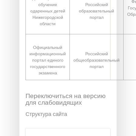
Ф
обучение
Российский
Гос
одаренных детей
образовательный
Обр
Нижегородской
портал
области
Официальный
информационный
Российский
портал единого
общеобразовательный
государственного
портал
экзамена
Переключиться на версию
для слабовидящих
Структура сайта
Поиск
Форма поиска