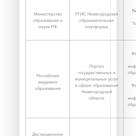
В
Министерство
РГИС Нижегородская
образования и
образовательная
Т
науки РФ
платформа
Ф
Портал
инф
государственных и
обр
Российская
муниципальных услуг
академия
в сфере образования
Ф
образования
Нижегородской
области
инф
обр
Дистанционное