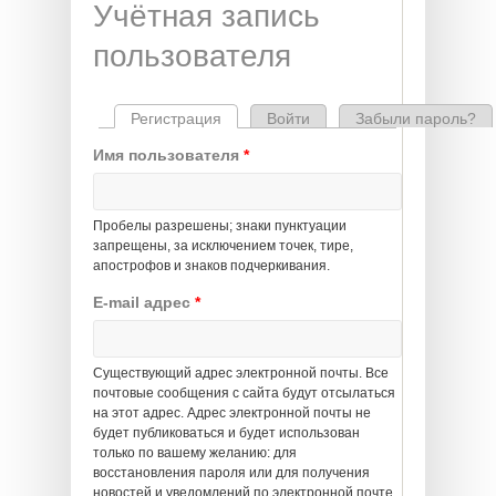
Учётная запись
пользователя
Регистрация
(активная вкладка)
Войти
Забыли пароль?
Главные вкладки
Имя пользователя
*
Пробелы разрешены; знаки пунктуации
запрещены, за исключением точек, тире,
апострофов и знаков подчеркивания.
E-mail адрес
*
Существующий адрес электронной почты. Все
почтовые сообщения с сайта будут отсылаться
на этот адрес. Адрес электронной почты не
будет публиковаться и будет использован
только по вашему желанию: для
восстановления пароля или для получения
новостей и уведомлений по электронной почте.