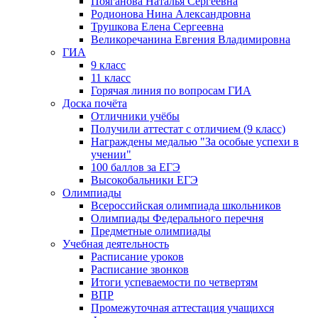
Пояганова Наталья Сергеевна
Родионова Нина Александровна
Трушкова Елена Сергеевна
Великоречанина Евгения Владимировна
ГИА
9 класс
11 класс
Горячая линия по вопросам ГИА
Доска почёта
Отличники учёбы
Получили аттестат с отличием (9 класс)
Награждены медалью "За особые успехи в
учении"
100 баллов за ЕГЭ
Высокобальники ЕГЭ
Олимпиады
Всероссийская олимпиада школьников
Олимпиады Федерального перечня
Предметные олимпиады
Учебная деятельность
Расписание уроков
Расписание звонков
Итоги успеваемости по четвертям
ВПР
Промежуточная аттестация учащихся