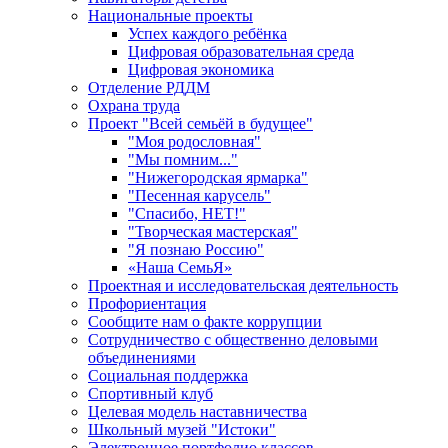
Национальные проекты
Успех каждого ребёнка
Цифровая образовательная среда
Цифровая экономика
Отделение РДДМ
Охрана труда
Проект "Всей семьёй в будущее"
"Моя родословная"
"Мы помним..."
"Нижегородская ярмарка"
"Песенная карусель"
"Спасибо, НЕТ!"
"Творческая мастерская"
"Я познаю Россию"
«Наша СемьЯ»
Проектная и исследовательская деятельность
Профориентация
Сообщите нам о факте коррупции
Сотрудничество с общественно деловыми
объединениями
Социальная поддержка
Спортивный клуб
Целевая модель наставничества
Школьный музей "Истоки"
Электронное портфолио классов