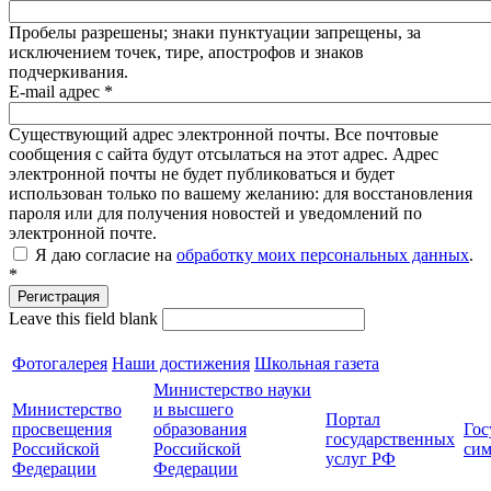
Пробелы разрешены; знаки пунктуации запрещены, за
исключением точек, тире, апострофов и знаков
подчеркивания.
E-mail адрес
*
Существующий адрес электронной почты. Все почтовые
сообщения с сайта будут отсылаться на этот адрес. Адрес
электронной почты не будет публиковаться и будет
использован только по вашему желанию: для восстановления
пароля или для получения новостей и уведомлений по
электронной почте.
Я даю согласие на
обработку моих персональных данных
.
*
Leave this field blank
Фотогалерея
Наши достижения
Школьная газета
Министерство науки
Министерство
и высшего
Портал
просвещения
образования
Гос
государственных
Российской
Российской
сим
услуг РФ
Федерации
Федерации