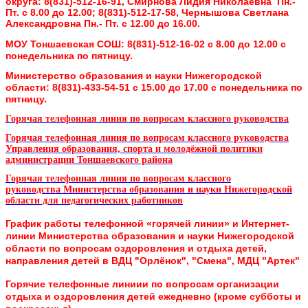
округа:
8(831)-512-16-91, Смирнова Лидия Николаевна Пн.-
Пт. с 8.00 до 12.00;
8(831)-512-17-58, Чернышова Светлана
Александровна Пн.- Пт. с 12.00 до 16.00.
МОУ Тоншаевская СОШ:
8(831)-512-16-02 с 8.00 до 12.00 с
понедельника по пятницу.
Министерство образования и науки Нижегородской
области:
8(831)-433-54-51 с 15.00 до 17.00 с понедельника по
пятницу.
Горячая телефонная линия по вопросам классного руководства
Горячая телефонная линия по вопросам классного руководства
Управления образования, спорта и молодёжной политики
администрации Тоншаевского района
Горячая телефонная линия по вопросам классного
руководства
Министерства образования и науки Нижегородской
области для педагогических работников
График работы телефонной «горячей линии» и Интернет-
линии
Министерства образования и науки Нижегородской
области
по вопросам оздоровления и отдыха детей,
направления детей в ВДЦ "Орлёнок", "Смена", МДЦ "Артек"
Горячие телефонные линиии по вопросам организации
отдыха и оздоровления детей ежедневно (кроме субботы и