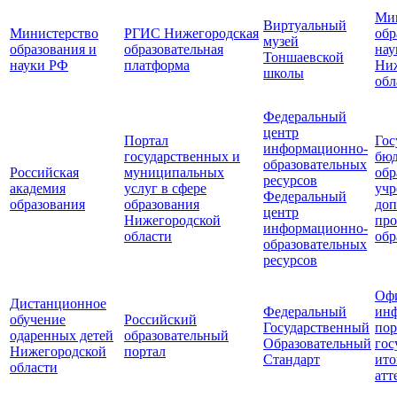
Мин
Виртуальный
Министерство
РГИС Нижегородская
обр
музей
образования и
образовательная
нау
Тоншаевской
науки РФ
платформа
Ни
школы
обл
Федеральный
центр
Портал
Гос
информационно-
государственных и
бю
образовательных
Российская
муниципальных
обр
ресурсов
академия
услуг в сфере
учр
Федеральный
образования
образования
доп
центр
Нижегородской
про
информационно-
области
обр
образовательных
ресурсов
Оф
Дистанционное
Федеральный
ин
обучение
Российский
Государственный
пор
одаренных детей
образовательный
Образовательный
гос
Нижегородской
портал
Стандарт
ито
области
атт