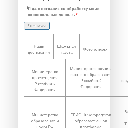
Я даю согласие на
обработку моих
персональных данных
.
*
Наши
Школьная
Фотогалерея
достижения
газета
Министерство науки и
Министерство
высшего образования
просвещения
Российской
гос
Российской
Федерации
Федерации
В
Министерство
РГИС Нижегородская
образования и
образовательная
Т
науки РФ
платформа