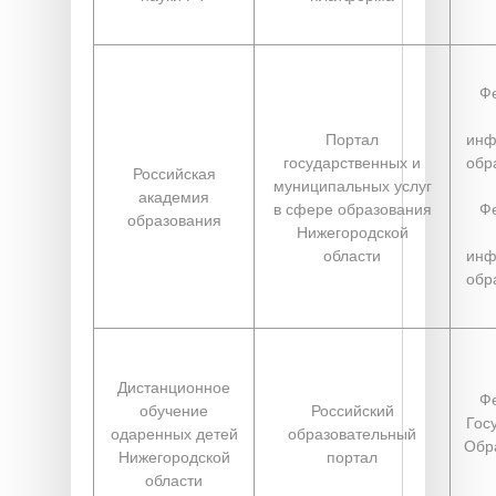
Ф
Портал
инф
государственных и
обр
Российская
муниципальных услуг
академия
в сфере образования
Ф
образования
Нижегородской
области
инф
обр
Дистанционное
Ф
обучение
Российский
Гос
одаренных детей
образовательный
Обр
Нижегородской
портал
области