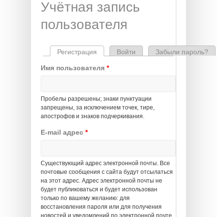
Учётная запись
пользователя
Регистрация
(активная вкладка)
Войти
Забыли пароль?
Главные вкладки
Имя пользователя
*
Пробелы разрешены; знаки пунктуации
запрещены, за исключением точек, тире,
апострофов и знаков подчеркивания.
E-mail адрес
*
Существующий адрес электронной почты. Все
почтовые сообщения с сайта будут отсылаться
на этот адрес. Адрес электронной почты не
будет публиковаться и будет использован
только по вашему желанию: для
восстановления пароля или для получения
новостей и уведомлений по электронной почте.