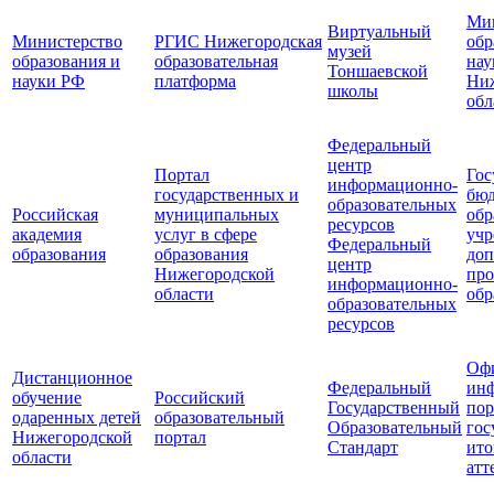
Мин
Виртуальный
Министерство
РГИС Нижегородская
обр
музей
образования и
образовательная
нау
Тоншаевской
науки РФ
платформа
Ни
школы
обл
Федеральный
центр
Портал
Гос
информационно-
государственных и
бю
образовательных
Российская
муниципальных
обр
ресурсов
академия
услуг в сфере
учр
Федеральный
образования
образования
доп
центр
Нижегородской
про
информационно-
области
обр
образовательных
ресурсов
Оф
Дистанционное
Федеральный
ин
обучение
Российский
Государственный
пор
одаренных детей
образовательный
Образовательный
гос
Нижегородской
портал
Стандарт
ито
области
атт