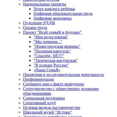
Национальные проекты
Успех каждого ребёнка
Цифровая образовательная среда
Цифровая экономика
Отделение РДДМ
Охрана труда
Проект "Всей семьёй в будущее"
"Моя родословная"
"Мы помним..."
"Нижегородская ярмарка"
"Песенная карусель"
"Спасибо, НЕТ!"
"Творческая мастерская"
"Я познаю Россию"
«Наша СемьЯ»
Проектная и исследовательская деятельность
Профориентация
Сообщите нам о факте коррупции
Сотрудничество с общественно деловыми
объединениями
Социальная поддержка
Спортивный клуб
Целевая модель наставничества
Школьный музей "Истоки"
Электронное портфолио классов