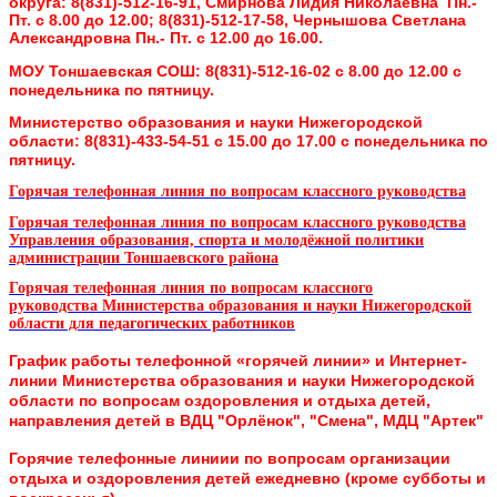
округа:
8(831)-512-16-91, Смирнова Лидия Николаевна Пн.-
Пт. с 8.00 до 12.00;
8(831)-512-17-58, Чернышова Светлана
Александровна Пн.- Пт. с 12.00 до 16.00.
МОУ Тоншаевская СОШ:
8(831)-512-16-02 с 8.00 до 12.00 с
понедельника по пятницу.
Министерство образования и науки Нижегородской
области:
8(831)-433-54-51 с 15.00 до 17.00 с понедельника по
пятницу.
Горячая телефонная линия по вопросам классного руководства
Горячая телефонная линия по вопросам классного руководства
Управления образования, спорта и молодёжной политики
администрации Тоншаевского района
Горячая телефонная линия по вопросам классного
руководства
Министерства образования и науки Нижегородской
области для педагогических работников
График работы телефонной «горячей линии» и Интернет-
линии
Министерства образования и науки Нижегородской
области
по вопросам оздоровления и отдыха детей,
направления детей в ВДЦ "Орлёнок", "Смена", МДЦ "Артек"
Горячие телефонные линиии по вопросам организации
отдыха и оздоровления детей ежедневно (кроме субботы и