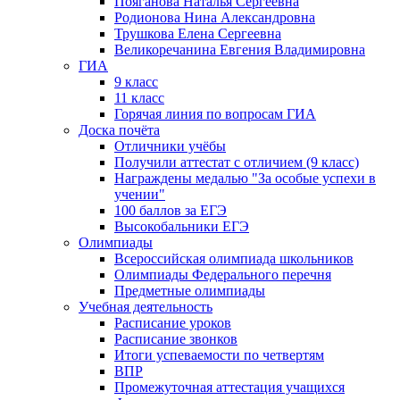
Пояганова Наталья Сергеевна
Родионова Нина Александровна
Трушкова Елена Сергеевна
Великоречанина Евгения Владимировна
ГИА
9 класс
11 класс
Горячая линия по вопросам ГИА
Доска почёта
Отличники учёбы
Получили аттестат с отличием (9 класс)
Награждены медалью "За особые успехи в
учении"
100 баллов за ЕГЭ
Высокобальники ЕГЭ
Олимпиады
Всероссийская олимпиада школьников
Олимпиады Федерального перечня
Предметные олимпиады
Учебная деятельность
Расписание уроков
Расписание звонков
Итоги успеваемости по четвертям
ВПР
Промежуточная аттестация учащихся