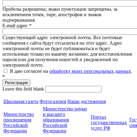
Пробелы разрешены; знаки пунктуации запрещены, за
исключением точек, тире, апострофов и знаков
подчеркивания.
E-mail адрес
*
Существующий адрес электронной почты. Все почтовые
сообщения с сайта будут отсылаться на этот адрес. Адрес
электронной почты не будет публиковаться и будет
использован только по вашему желанию: для восстановления
пароля или для получения новостей и уведомлений по
электронной почте.
Я даю согласие на
обработку моих персональных данных
.
*
Leave this field blank
Школьная газета
Фотогалерея
Наши достижения
Министерство науки
Министерство
и высшего
Портал
просвещения
образования
Гос
государственных
Российской
Российской
сим
услуг РФ
Федерации
Федерации