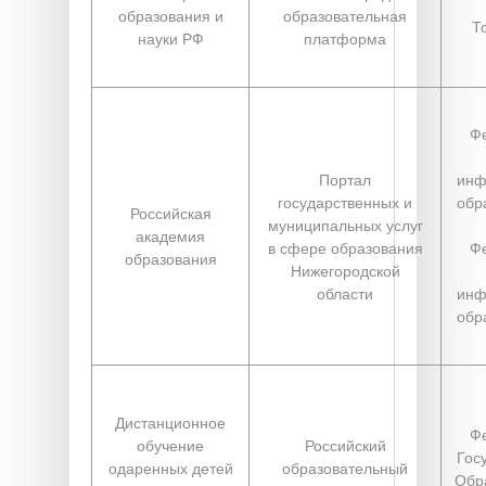
образования и
образовательная
Т
науки РФ
платформа
Ф
Портал
инф
государственных и
обр
Российская
муниципальных услуг
академия
в сфере образования
Ф
образования
Нижегородской
области
инф
обр
Дистанционное
Ф
обучение
Российский
Гос
одаренных детей
образовательный
Обр