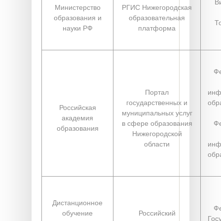
В
Министерство
РГИС Нижегородская
образования и
образовательная
Т
науки РФ
платформа
Ф
Портал
инф
государственных и
обр
Российская
муниципальных услуг
академия
в сфере образования
Ф
образования
Нижегородской
области
инф
обр
Дистанционное
Ф
обучение
Российский
Гос