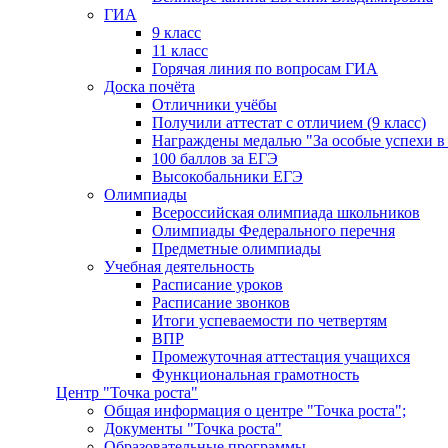
ГИА
9 класс
11 класс
Горячая линия по вопросам ГИА
Доска почёта
Отличники учёбы
Получили аттестат с отличием (9 класс)
Награждены медалью "За особые успехи в
100 баллов за ЕГЭ
Высокобальники ЕГЭ
Олимпиады
Всероссийская олимпиада школьников
Олимпиады Федерального перечня
Предметные олимпиады
Учебная деятельность
Расписание уроков
Расписание звонков
Итоги успеваемости по четвертям
ВПР
Промежуточная аттестация учащихся
Функциональная грамотность
Центр "Точка роста"
Общая информация о центре "Точка роста";
Документы "Точка роста"
Образовательные программы