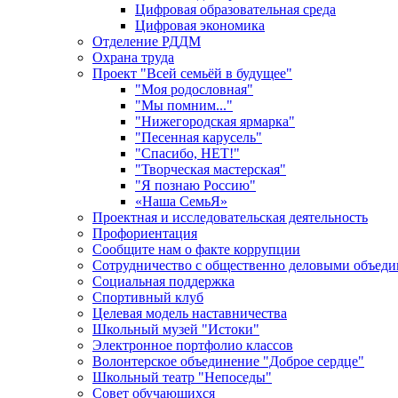
Цифровая образовательная среда
Цифровая экономика
Отделение РДДМ
Охрана труда
Проект "Всей семьёй в будущее"
"Моя родословная"
"Мы помним..."
"Нижегородская ярмарка"
"Песенная карусель"
"Спасибо, НЕТ!"
"Творческая мастерская"
"Я познаю Россию"
«Наша СемьЯ»
Проектная и исследовательская деятельность
Профориентация
Сообщите нам о факте коррупции
Сотрудничество с общественно деловыми объед
Социальная поддержка
Спортивный клуб
Целевая модель наставничества
Школьный музей "Истоки"
Электронное портфолио классов
Волонтерское объединение "Доброе сердце"
Школьный театр "Непоседы"
Совет обучающихся