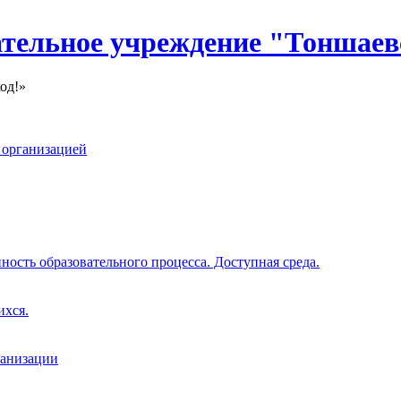
тельное учреждение "Тоншаев
од!»
 организацией
ость образовательного процесса. Доступная среда.
ихся.
ганизации