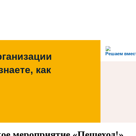
рганизации
Решаем вмес
наете, как
ое мероприятие «Пешеход!»