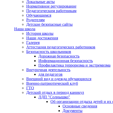
Локальные акты
Нормативное регулирование
Педагогическим работникам
Обучающимся
Родителям
Детские безопасные сайты
Наша школа
История школы
Наши достижения
Галерея
Аттестация педагогических работников
Безопасность школьников
Дорожная безопасность
Информационная безопасность
Профилактика терроризма и экстремизма
Внеурочная деятельность
для педагогов
Внешний вид и одежда обучающихся
Военно-патриотический клуб
ГТО
Детский отдых в период каникул
ЛДП "Солнышко"
Об организации отдыха детей и их
Основные сведения
Документы