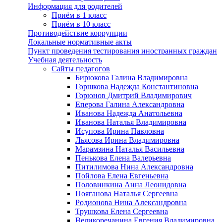
Информация для родителей
Приём в 1 класс
Приём в 10 класс
Противодействие коррупции
Локальные нормативные акты
Пункт проведения тестирования иностранных граждан
Учебная деятельность
Сайты педагогов
Бирюкова Галина Владимировна
Горшкова Надежда Константиновна
Горюнов Дмитрий Владимирович
Еперова Галина Александровна
Иванова Надежда Анатольевна
Иванова Наталья Владимировна
Исупова Ирина Павловна
Льясова Ирина Владимировна
Марамзина Наталья Васильевна
Пенькова Елена Валерьевна
Питилимова Нина Александровна
Пойлова Елена Евгеньевна
Половинкина Анна Леонидовна
Пояганова Наталья Сергеевна
Родионова Нина Александровна
Трушкова Елена Сергеевна
Великоречанина Евгения Владимировна