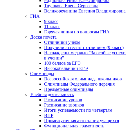
Родионова Нина Александровна
Трушкова Елена Сергеевна
Великоречанина Евгения Владимировна
ГИА
9 класс
11 класс
Горячая линия по вопросам ГИА
Доска почёта
Отличники учёбы
Получили аттестат с отличием (9 класс)
Награждены медалью "За особые успехи
в учении"
100 баллов за ЕГЭ
Высокобальники ЕГЭ
Олимпиады
Всероссийская олимпиада школьников
Олимпиады Федерального перечня
Предметные олимпиады
Учебная деятельность
Расписание уроков
Расписание звонков
Итоги успеваемости по четвертям
ВПР
Промежуточная аттестация учащихся
Функциональная грамотность