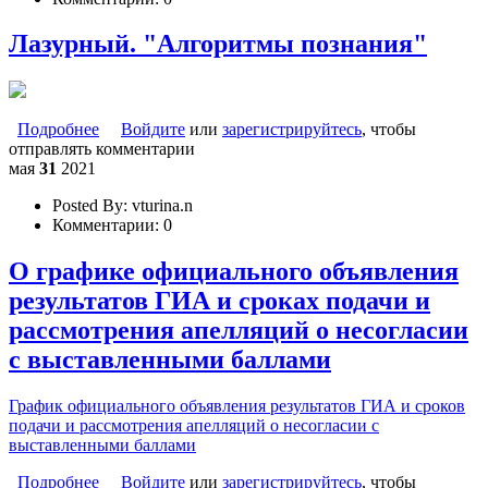
Лазурный. "Алгоритмы познания"
Подробнее
о Лазурный. "Алгоритмы познания"
Войдите
или
зарегистрируйтесь
, чтобы
отправлять комментарии
мая
31
2021
Posted By:
vturina.n
Комментарии:
0
О графике официального объявления
результатов ГИА и сроках подачи и
рассмотрения апелляций о несогласии
с выставленными баллами
График официального объявления результатов ГИА и сроков
подачи и рассмотрения апелляций о несогласии с
выставленными баллами
Подробнее
о О графике официального объявления результатов
Войдите
или
зарегистрируйтесь
, чтобы