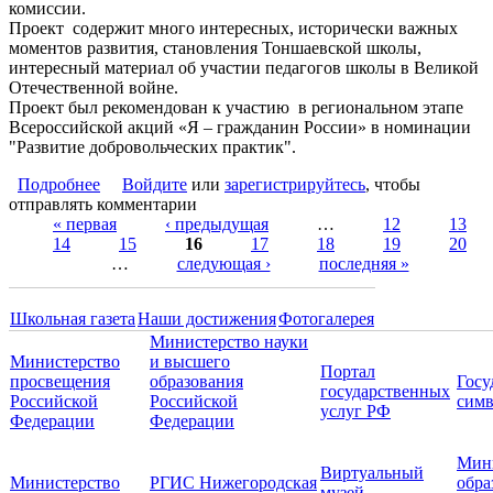
комиссии.
Проект содержит много интересных, исторически важных
моментов развития, становления Тоншаевской школы,
интересный материал об участии педагогов школы в Великой
Отечественной войне.
Проект был рекомендован к участию в региональном этапе
Всероссийской акций «Я – гражданин России» в номинации
"Развитие добровольческих практик".
Подробнее
о Участвуем в конкурсе "Я - гражданин Россиии"!
Войдите
или
зарегистрируйтесь
, чтобы
отправлять комментарии
« первая
‹ предыдущая
…
12
13
14
15
16
17
18
19
20
Страницы
…
следующая ›
последняя »
Школьная газета
Наши достижения
Фотогалерея
Министерство науки
Министерство
и высшего
Портал
просвещения
образования
Госу
государственных
Российской
Российской
симв
услуг РФ
Федерации
Федерации
Мин
Виртуальный
Министерство
РГИС Нижегородская
обра
музей