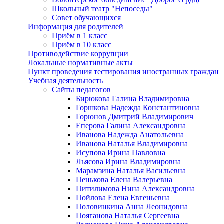
Школьный театр "Непоседы"
Совет обучающихся
Информация для родителей
Приём в 1 класс
Приём в 10 класс
Противодействие коррупции
Локальные нормативные акты
Пункт проведения тестирования иностранных граждан
Учебная деятельность
Сайты педагогов
Бирюкова Галина Владимировна
Горшкова Надежда Константиновна
Горюнов Дмитрий Владимирович
Еперова Галина Александровна
Иванова Надежда Анатольевна
Иванова Наталья Владимировна
Исупова Ирина Павловна
Льясова Ирина Владимировна
Марамзина Наталья Васильевна
Пенькова Елена Валерьевна
Питилимова Нина Александровна
Пойлова Елена Евгеньевна
Половинкина Анна Леонидовна
Пояганова Наталья Сергеевна