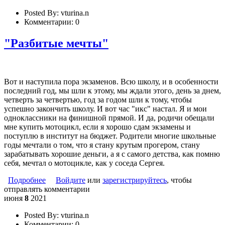
Posted By:
vturina.n
Комментарии:
0
"Разбитые мечты"
Вот и наступила пора экзаменов. Всю школу, и в особенности
последний год, мы шли к этому, мы ждали этого, день за днем,
четверть за четвертью, год за годом шли к тому, чтобы
успешно закончить школу. И вот час "икс" настал. Я и мои
одноклассники на финишной прямой. И да, родичи обещали
мне купить мотоцикл, если я хорошо сдам экзамены и
поступлю в институт на бюджет. Родители многие школьные
годы мечтали о том, что я стану крутым прогером, стану
зарабатывать хорошие деньги, а я с самого детства, как помню
себя, мечтал о мотоцикле, как у соседа Сергея.
Подробнее
о "Разбитые мечты"
Войдите
или
зарегистрируйтесь
, чтобы
отправлять комментарии
июня
8
2021
Posted By:
vturina.n
Комментарии:
0