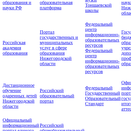
образования и
образовательная
наук
Тоншаевской
науки РФ
платформа
Ниж
школы
обла
Федеральный
центр
Портал
Госу
информационно-
государственных и
бюд
образовательных
Российская
муниципальных
обра
ресурсов
академия
услуг в сфере
учре
Федеральный
образования
образования
допо
центр
Нижегородской
проф
информационно-
области
обра
образовательных
ресурсов
Офи
Дистанционное
Федеральный
инф
обучение
Российский
Государственный
порт
одаренных детей
образовательный
Образовательный
госу
Нижегородской
портал
Стандарт
итог
области
атте
Официальный
информационный
Российский
портал единого
общеобразовательный