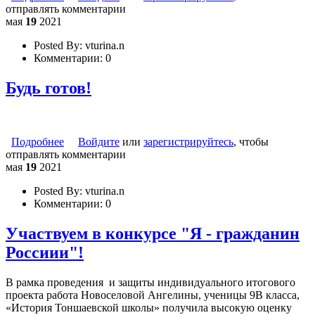
отправлять комментарии
ГИА и сроках подачи и рассмотрения апелляций о
мая
19
2021
несогласии с выставленными баллами
Posted By:
vturina.n
Комментарии:
0
Будь готов!
Подробнее
о Будь готов!
Войдите
или
зарегистрируйтесь
, чтобы
отправлять комментарии
мая
19
2021
Posted By:
vturina.n
Комментарии:
0
Участвуем в конкурсе "Я - гражданин
Россиии"!
В рамка проведения и защиты индивидуального итогового
проекта работа Новоселовой Ангелины, ученицы 9В класса,
«История Тоншаевской школы» получила высокую оценку