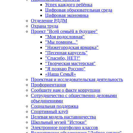
Успех каждого ребёнка
Цифровая образовательная среда
Цифровая экономика
Отделение РДДМ
Охрана труда
Проект "Всей семьёй в будущее"
"Моя родословная"
"Мы помним..."
"Нижегородская ярмарка"
"Песенная карусель"
"Спасибо, НЕТ!"
"Творческая мастерская"
"Я познаю Россию"
«Наша СемьЯ»
Проектная и исследовательская деятельность
Профориентация
Сообщите нам о факте коррупции
Сотрудничество с общественно деловыми
объединениями
Социальная поддержка
Спортивный клуб
Целевая модель наставничества
Школьный музей "Истоки"
Электронное портфолио классов
Волонтерское объединение "Доброе сердце"