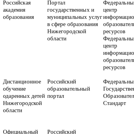
Российская
Портал
Федеральны
академия
государственных и
центр
образования
муниципальных услуг
информацио
в сфере образования
образовате
Нижегородской
ресурсов
области
Федеральны
центр
информацио
образовате
ресурсов
Дистанционное
Российский
Федеральны
обучение
образовательный
Государств
одаренных детей
портал
Образовате
Нижегородской
Стандарт
области
Официальный
Российский