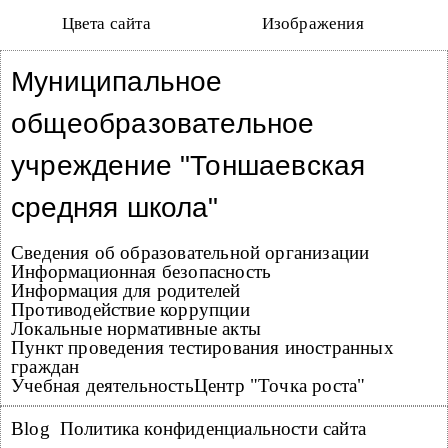
Цвета сайта
Изображения
J
u
m
Муниципальное
p
t
o
N
a
общеобразовательное
v
i
g
a
t
учреждение "Тоншаевская
i
o
n
средняя школа"
Сведения об образовательной организации
Информационная безопасность
Наша школа
Информация для родителей
Противодействие коррупции
Локальные нормативные акты
Пункт проведения тестирования иностранных
граждан
Учебная деятельность
Центр "Точка роста"
Blog
Политика конфиденциальности сайта